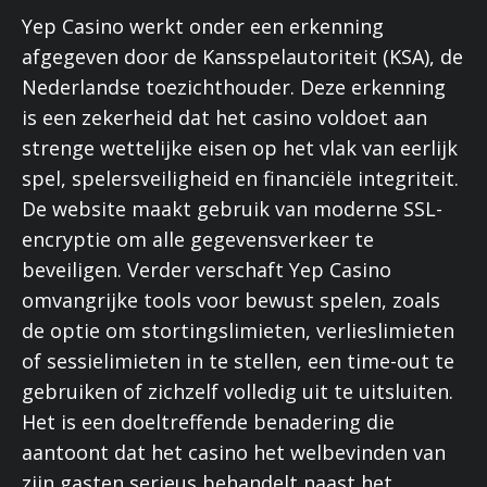
Yep Casino werkt onder een erkenning
afgegeven door de Kansspelautoriteit (KSA), de
Nederlandse toezichthouder. Deze erkenning
is een zekerheid dat het casino voldoet aan
strenge wettelijke eisen op het vlak van eerlijk
spel, spelersveiligheid en financiële integriteit.
De website maakt gebruik van moderne SSL-
encryptie om alle gegevensverkeer te
beveiligen. Verder verschaft Yep Casino
omvangrijke tools voor bewust spelen, zoals
de optie om stortingslimieten, verlieslimieten
of sessielimieten in te stellen, een time-out te
gebruiken of zichzelf volledig uit te uitsluiten.
Het is een doeltreffende benadering die
aantoont dat het casino het welbevinden van
zijn gasten serieus behandelt naast het