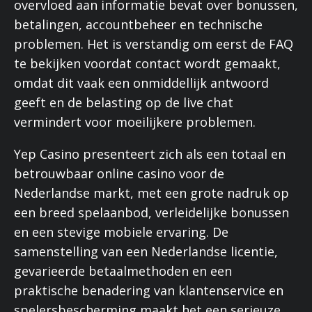
overvloed aan informatie bevat over bonussen,
betalingen, accountbeheer en technische
problemen. Het is verstandig om eerst de FAQ
te bekijken voordat contact wordt gemaakt,
omdat dit vaak een onmiddellijk antwoord
geeft en de belasting op de live chat
vermindert voor moeilijkere problemen.
Yep Casino presenteert zich als een totaal en
betrouwbaar online casino voor de
Nederlandse markt, met een grote nadruk op
een breed spelaanbod, verleidelijke bonussen
en een stevige mobiele ervaring. De
samenstelling van een Nederlandse licentie,
gevarieerde betaalmethoden en een
praktische benadering van klantenservice en
spelersbescherming maakt het een serieuze