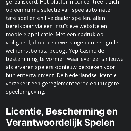
gerealiseerd. Het platform concentreert zich
op een ruime selectie van speelautomaten,
tafelspellen en live dealer spellen, allen
bereikbaar via een intuïtieve website en
mobiele applicatie. Met een nadruk op
veiligheid, directe verwerkingen en een gulle
welkomstbonus, beoogt Yep Casino de
bestemming te vormen waar eveneens nieuwe
als ervaren spelers opnieuw bezoeken voor
hun entertainment. De Nederlandse licentie
verzekert een gereglementeerde en integere
speelomgeving.
Licentie, Bescherming en
Verantwoordelijk Spelen