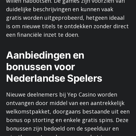
willen nabootsen. De games zijn voorzien van
duidelijke beschrijvingen en kunnen vaak
gratis worden uitgeprobeerd, hetgeen ideaal
is om nieuwe titels te ontdekken zonder direct
een financiële inzet te doen.
Aanbiedingen en
bonussen voor
Nederlandse Spelers
Nieuwe deelnemers bij Yep Casino worden
ontvangen door middel van een aantrekkelijk
welkomstpakket, doorgaans bestaande uit een
bonus op storting en enkele gratis spins. Deze
bonussen zijn bedoeld om de speelduur en