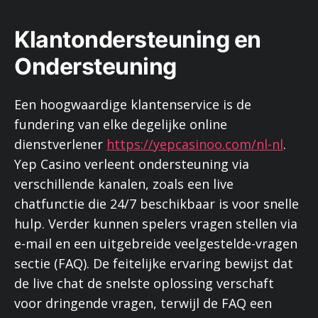
Klantondersteuning en
Ondersteuning
Een hoogwaardige klantenservice is de
fundering van elke degelijke online
dienstverlener
https://yepcasinoo.com/nl-nl
.
Yep Casino verleent ondersteuning via
verschillende kanalen, zoals een live
chatfunctie die 24/7 beschikbaar is voor snelle
hulp. Verder kunnen spelers vragen stellen via
e-mail en een uitgebreide veelgestelde-vragen
sectie (FAQ). De feitelijke ervaring bewijst dat
de live chat de snelste oplossing verschaft
voor dringende vragen, terwijl de FAQ een