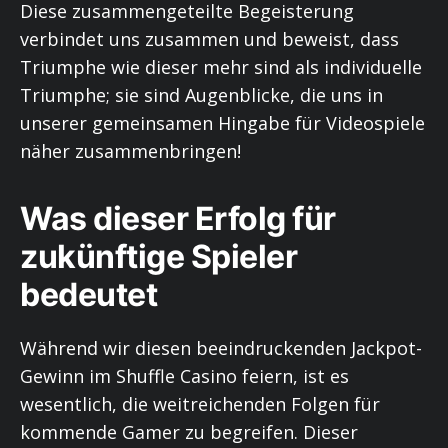
Diese zusammengeteilte Begeisterung
verbindet uns zusammen und beweist, dass
Triumphe wie dieser mehr sind als individuelle
Triumphe; sie sind Augenblicke, die uns in
unserer gemeinsamen Hingabe für Videospiele
näher zusammenbringen!
Was dieser Erfolg für
zukünftige Spieler
bedeutet
Während wir diesen beeindruckenden Jackpot-
Gewinn im Shuffle Casino feiern, ist es
wesentlich, die weitreichenden Folgen für
kommende Gamer zu begreifen. Dieser