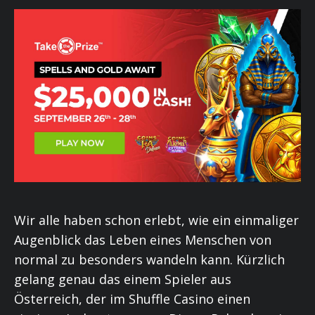
Wir alle haben schon erlebt, wie ein einmaliger
Augenblick das Leben eines Menschen von
normal zu besonders wandeln kann. Kürzlich
gelang genau das einem Spieler aus
Österreich, der im Shuffle Casino einen