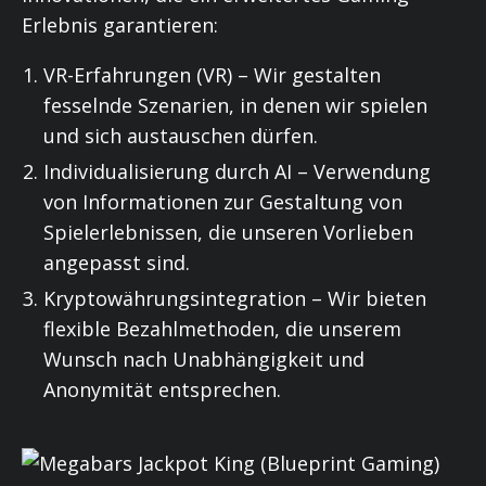
Erlebnis garantieren:
VR-Erfahrungen (VR) – Wir gestalten
fesselnde Szenarien, in denen wir spielen
und sich austauschen dürfen.
Individualisierung durch AI – Verwendung
von Informationen zur Gestaltung von
Spielerlebnissen, die unseren Vorlieben
angepasst sind.
Kryptowährungsintegration – Wir bieten
flexible Bezahlmethoden, die unserem
Wunsch nach Unabhängigkeit und
Anonymität entsprechen.