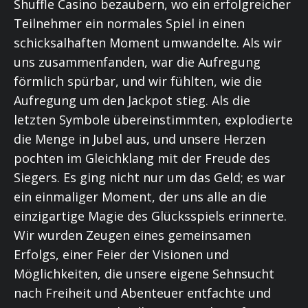
Shuffle Casino bezaubern, wo ein erfolgreicher
Teilnehmer ein normales Spiel in einen
schicksalhaften Moment umwandelte. Als wir
uns zusammenfanden, war die Aufregung
förmlich spürbar, und wir fühlten, wie die
Aufregung um den Jackpot stieg. Als die
letzten Symbole übereinstimmten, explodierte
die Menge in Jubel aus, und unsere Herzen
pochten im Gleichklang mit der Freude des
Siegers. Es ging nicht nur um das Geld; es war
ein einmaliger Moment, der uns alle an die
einzigartige Magie des Glücksspiels erinnerte.
Wir wurden Zeugen eines gemeinsamen
Erfolgs, einer Feier der Visionen und
Möglichkeiten, die unsere eigene Sehnsucht
nach Freiheit und Abenteuer entfachte und