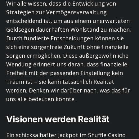
Wir alle wissen, dass die Entwicklung von
Strategien zur Vermögensverwaltung
entscheidend ist, um aus einem unerwarteten
Geldsegen dauerhaften Wohlstand zu machen.
Durch fundierte Entscheidungen können sie
sich eine sorgenfreie Zukunft ohne finanzielle
Sorgen ermöglichen. Diese außergewöhnliche
Wendung erinnert uns daran, dass finanzielle
Freiheit mit der passenden Einstellung kein
Traum ist – sie kann tatsächlich Realität
werden. Denken wir darüber nach, was das für
uns alle bedeuten könnte.
Visionen werden Realität
Ein schicksalhafter Jackpot im Shuffle Casino