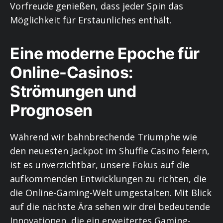
Vorfreude genießen, dass jeder Spin das
Möglichkeit für Erstaunliches enthält.
Eine moderne Epoche für
Online-Casinos:
Strömungen und
Prognosen
Während wir bahnbrechende Triumphe wie
den neuesten Jackpot im Shuffle Casino feiern,
ist es unverzichtbar, unsere Fokus auf die
aufkommenden Entwicklungen zu richten, die
die Online-Gaming-Welt umgestalten. Mit Blick
auf die nächste Ära sehen wir drei bedeutende
Innovationen, die ein erweitertes Gaming-