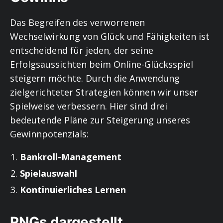
Das Begreifen des verworrenen
Wechselwirkung von Glück und Fähigkeiten ist
entscheidend für jeden, der seine
Erfolgsaussichten beim Online-Glücksspiel
steigern möchte. Durch die Anwendung
zielgerichteter Strategien können wir unser
Spielweise verbessern. Hier sind drei
bedeutende Pläne zur Steigerung unseres
Gewinnpotenzials:
Bankroll-Management
Spielauswahl
Kontinuierliches Lernen
RNGs dargestellt