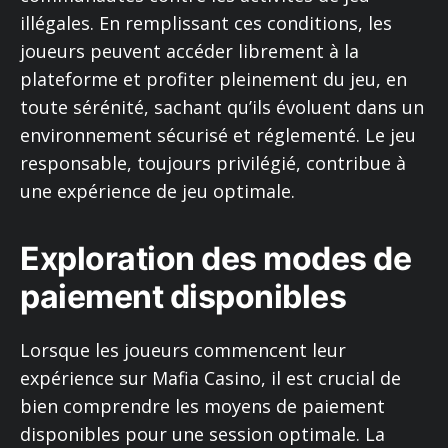
illégales. En remplissant ces conditions, les
joueurs peuvent accéder librement à la
plateforme et profiter pleinement du jeu, en
toute sérénité, sachant qu’ils évoluent dans un
environnement sécurisé et réglementé. Le jeu
responsable, toujours privilégié, contribue à
une expérience de jeu optimale.
Exploration des modes de
paiement disponibles
Lorsque les joueurs commencent leur
expérience sur Mafia Casino, il est crucial de
bien comprendre les moyens de paiement
disponibles pour une session optimale. La