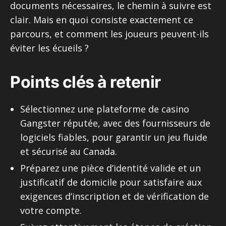
documents nécessaires, le chemin à suivre est
clair. Mais en quoi consiste exactement ce
parcours, et comment les joueurs peuvent-ils
éviter les écueils ?
Points clés à retenir
Sélectionnez une plateforme de casino
Gangster réputée, avec des fournisseurs de
logiciels fiables, pour garantir un jeu fluide
et sécurisé au Canada.
Préparez une pièce d’identité valide et un
justificatif de domicile pour satisfaire aux
exigences d’inscription et de vérification de
votre compte.