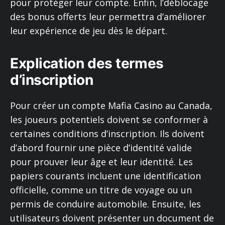
pour protéger leur compte. Enfin, l’déblocage
des bonus offerts leur permettra d’améliorer
leur expérience de jeu dès le départ.
Explication des termes
d’inscription
Pour créer un compte Mafia Casino au Canada,
les joueurs potentiels doivent se conformer à
certaines conditions d’inscription. Ils doivent
d’abord fournir une pièce d’identité valide
pour prouver leur âge et leur identité. Les
papiers courants incluent une identification
officielle, comme un titre de voyage ou un
permis de conduire automobile. Ensuite, les
utilisateurs doivent présenter un document de