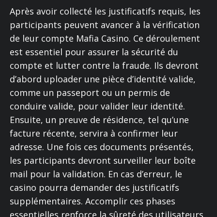
Après avoir collecté les justificatifs requis, les
participants peuvent avancer à la vérification
de leur compte Mafia Casino. Ce déroulement
est essentiel pour assurer la sécurité du
compte et lutter contre la fraude. Ils devront
d’abord uploader une pièce d’identité valide,
comme un passeport ou un permis de
conduire valide, pour valider leur identité.
Ensuite, un preuve de résidence, tel qu’une
facture récente, servira à confirmer leur
adresse. Une fois ces documents présentés,
les participants devront surveiller leur boîte
mail pour la validation. En cas d’erreur, le
casino pourra demander des justificatifs
supplémentaires. Accomplir ces phases
essentielles renforce la sûreté des utilisateurs