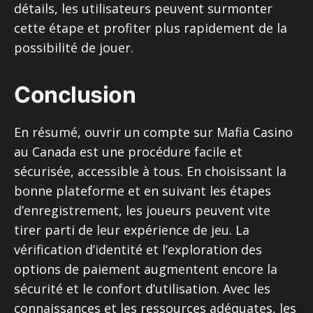
détails, les utilisateurs peuvent surmonter
cette étape et profiter plus rapidement de la
possibilité de jouer.
Conclusion
En résumé, ouvrir un compte sur Mafia Casino
au Canada est une procédure facile et
sécurisée, accessible à tous. En choisissant la
bonne plateforme et en suivant les étapes
d’enregistrement, les joueurs peuvent vite
tirer parti de leur expérience de jeu. La
vérification d’identité et l’exploration des
options de paiement augmentent encore la
sécurité et le confort d’utilisation. Avec les
connaissances et les ressources adéquates, les