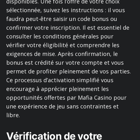
disponibles. Une fois l’offre de votre choix
sélectionnée, suivez les instructions : il vous
faudra peut-être saisir un code bonus ou
confirmer votre inscription. Il est essentiel de
consulter les conditions générales pour
vérifier votre éligibilité et comprendre les
exigences de mise. Après confirmation, le
bonus est crédité sur votre compte et vous
permet de profiter pleinement de vos parties.
Ce processus d’activation simplifié vous
encourage à apprécier pleinement les
opportunités offertes par Mafia Casino pour
une expérience de jeu sans contraintes et
libre.
Vérification de votre