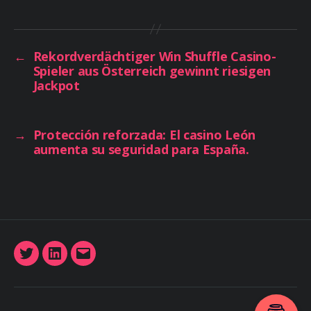
←
Rekordverdächtiger Win Shuffle Casino-
Spieler aus Österreich gewinnt riesigen
Jackpot
→
Protección reforzada: El casino León
aumenta su seguridad para España.
Twitter
LinkedIn
Email