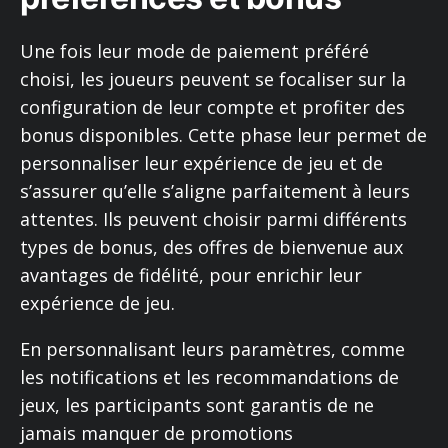
Une fois leur mode de paiement préféré
choisi, les joueurs peuvent se focaliser sur la
configuration de leur compte et profiter des
bonus disponibles. Cette phase leur permet de
personnaliser leur expérience de jeu et de
s’assurer qu’elle s’aligne parfaitement à leurs
attentes. Ils peuvent choisir parmi différents
types de bonus, des offres de bienvenue aux
avantages de fidélité, pour enrichir leur
expérience de jeu.
En personnalisant leurs paramètres, comme
les notifications et les recommandations de
jeux, les participants sont garantis de ne
jamais manquer de promotions