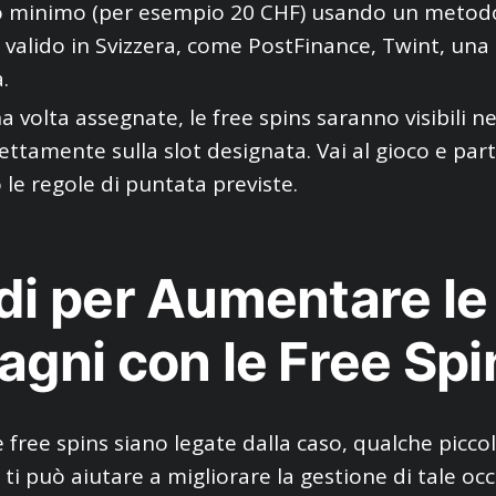
 minimo (per esempio 20 CHF) usando un metodo
alido in Svizzera, come PostFinance, Twint, una 
.
 volta assegnate, le free spins saranno visibili ne
ttamente sulla slot designata. Vai al gioco e parti
 le regole di puntata previste.
i per Aumentare le
gni con le Free Spi
 free spins siano legate dalla caso, qualche picco
i può aiutare a migliorare la gestione di tale oc