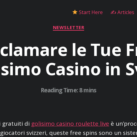
Start Here
✍ Articles
Categories
NEWSLETTER
lamare le Tue F
isimo Casino in S
i gratuiti di
golisimo casino roulette live
è un’proc
i giocatori svizzeri, queste free spins sono un sis