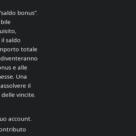
 “saldo bonus”.
bile
isito,
il saldo
importo totale
e diventeranno
onus e alle
nesse. Una
assolvere il
delle vincite.
tuo account.
contributo