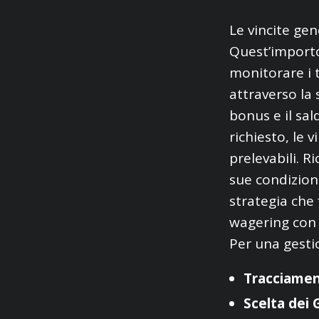
Le vincite gen
Quest’importo
monitorare i 
attraverso la 
bonus e il sa
richiesto, le 
prelevabili. R
sue condizion
strategia che 
wagering con m
Per una gestio
Tracciamen
Scelta dei 