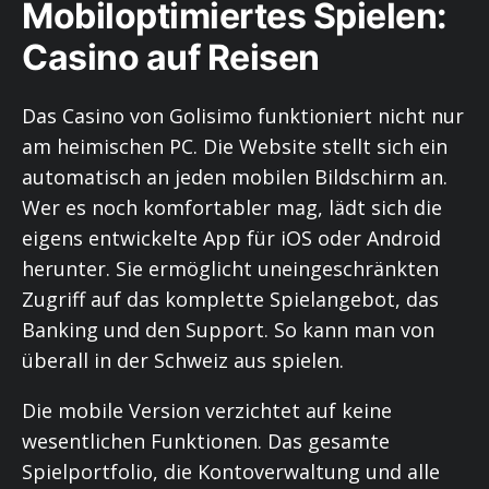
Mobiloptimiertes Spielen:
Casino auf Reisen
Das Casino von Golisimo funktioniert nicht nur
am heimischen PC. Die Website stellt sich ein
automatisch an jeden mobilen Bildschirm an.
Wer es noch komfortabler mag, lädt sich die
eigens entwickelte App für iOS oder Android
herunter. Sie ermöglicht uneingeschränkten
Zugriff auf das komplette Spielangebot, das
Banking und den Support. So kann man von
überall in der Schweiz aus spielen.
Die mobile Version verzichtet auf keine
wesentlichen Funktionen. Das gesamte
Spielportfolio, die Kontoverwaltung und alle