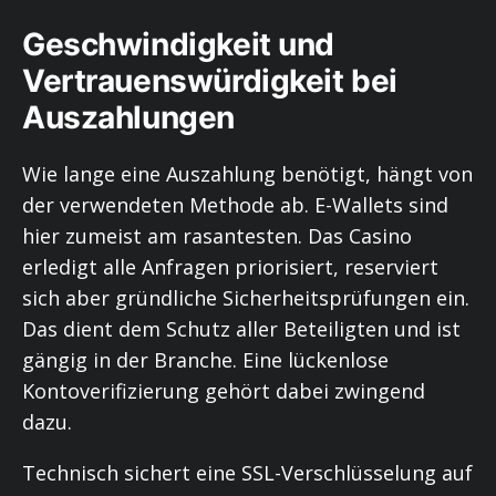
Geschwindigkeit und
Vertrauenswürdigkeit bei
Auszahlungen
Wie lange eine Auszahlung benötigt, hängt von
der verwendeten Methode ab. E-Wallets sind
hier zumeist am rasantesten. Das Casino
erledigt alle Anfragen priorisiert, reserviert
sich aber gründliche Sicherheitsprüfungen ein.
Das dient dem Schutz aller Beteiligten und ist
gängig in der Branche. Eine lückenlose
Kontoverifizierung gehört dabei zwingend
dazu.
Technisch sichert eine SSL-Verschlüsselung auf