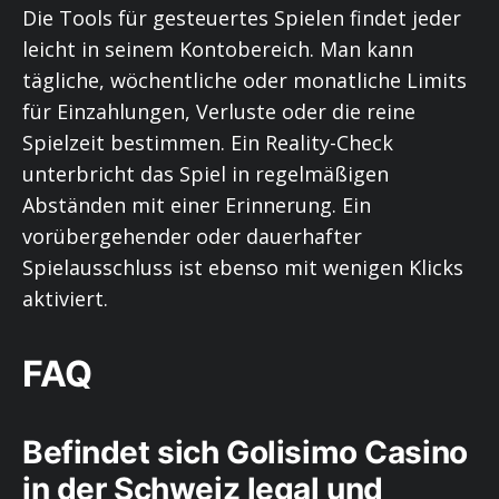
Die Tools für gesteuertes Spielen findet jeder
leicht in seinem Kontobereich. Man kann
tägliche, wöchentliche oder monatliche Limits
für Einzahlungen, Verluste oder die reine
Spielzeit bestimmen. Ein Reality-Check
unterbricht das Spiel in regelmäßigen
Abständen mit einer Erinnerung. Ein
vorübergehender oder dauerhafter
Spielausschluss ist ebenso mit wenigen Klicks
aktiviert.
FAQ
Befindet sich Golisimo Casino
in der Schweiz legal und