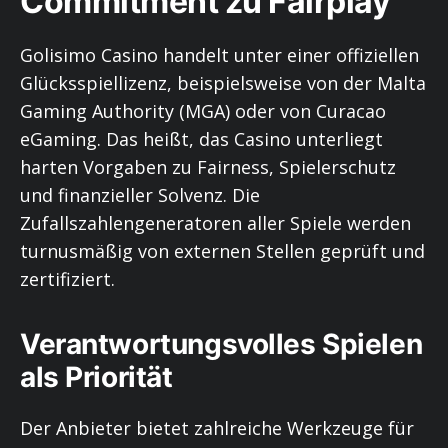
Commitment zu Fairplay
Golisimo Casino handelt unter einer offiziellen
Glücksspiellizenz, beispielsweise von der Malta
Gaming Authority (MGA) oder von Curacao
eGaming. Das heißt, das Casino unterliegt
harten Vorgaben zu Fairness, Spielerschutz
und finanzieller Solvenz. Die
Zufallszahlengeneratoren aller Spiele werden
turnusmäßig von externen Stellen geprüft und
zertifiziert.
Verantwortungsvolles Spielen
als Priorität
Der Anbieter bietet zahlreiche Werkzeuge für