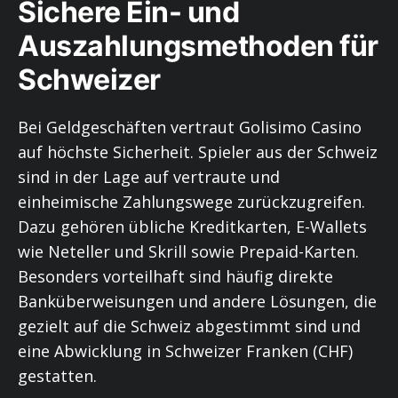
Sichere Ein- und
Auszahlungsmethoden für
Schweizer
Bei Geldgeschäften vertraut Golisimo Casino
auf höchste Sicherheit. Spieler aus der Schweiz
sind in der Lage auf vertraute und
einheimische Zahlungswege zurückzugreifen.
Dazu gehören übliche Kreditkarten, E-Wallets
wie Neteller und Skrill sowie Prepaid-Karten.
Besonders vorteilhaft sind häufig direkte
Banküberweisungen und andere Lösungen, die
gezielt auf die Schweiz abgestimmt sind und
eine Abwicklung in Schweizer Franken (CHF)
gestatten.