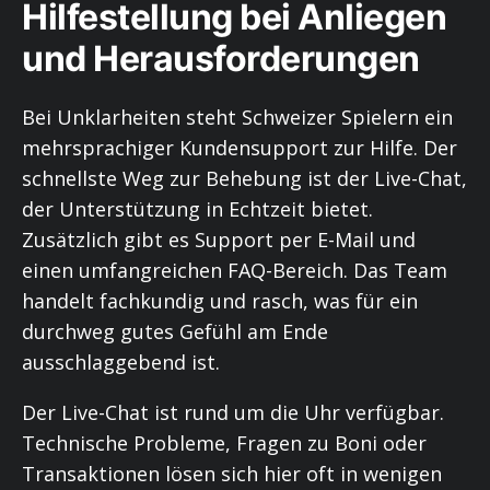
Hilfestellung bei Anliegen
und Herausforderungen
Bei Unklarheiten steht Schweizer Spielern ein
mehrsprachiger Kundensupport zur Hilfe. Der
schnellste Weg zur Behebung ist der Live-Chat,
der Unterstützung in Echtzeit bietet.
Zusätzlich gibt es Support per E-Mail und
einen umfangreichen FAQ-Bereich. Das Team
handelt fachkundig und rasch, was für ein
durchweg gutes Gefühl am Ende
ausschlaggebend ist.
Der Live-Chat ist rund um die Uhr verfügbar.
Technische Probleme, Fragen zu Boni oder
Transaktionen lösen sich hier oft in wenigen