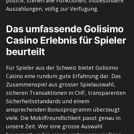
positiv, stehen alle Funktionen, insbesondere
Auszahlungen, völlig zur Verfügung.
Das umfassende Golisimo
Casino Erlebnis für Spieler
beurteilt
Für Spieler aus der Schweiz bietet Golisimo
Casino eine rundum gute Erfahrung dar. Das
Zusammenspiel aus grosser Spielauswahl,
sicheren Transaktionen in CHF, transparenten
Sicherheitsstandards und einem
ansprechenden Bonusprogramm überzeugt
viele. Die Mobilfreundlichkeit passt genau in
unsere Zeit. Wer eine grosse Auswahl