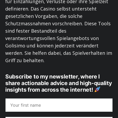
für Einzahlungen, Verluste oder ihre Spielzeit
definieren. Das Casino selbst untersteht
gesetzlichen Vorgaben, die solche
Schutzmassnahmen vorschreiben. Diese Tools
sind fester Bestandteil des
verantwortungsvollen Spielangebots von
Golisimo und können jederzeit verändert
werden. Sie helfen dabei, das Spielverhalten im
Griff zu behalten.
Subscribe to my newsletter, where I
share actionable advice and high-quality
insights from across the internet!