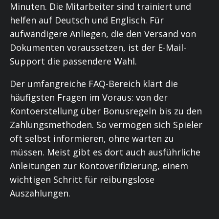
Minuten. Die Mitarbeiter sind trainiert und
helfen auf Deutsch und Englisch. Für
aufwändigere Anliegen, die den Versand von
Dokumenten voraussetzen, ist der E-Mail-
Support die passendere Wahl.
Der umfangreiche FAQ-Bereich klärt die
häufigsten Fragen im Voraus: von der
Kontoerstellung über Bonusregeln bis zu den
Zahlungsmethoden. So vermögen sich Spieler
oft selbst informieren, ohne warten zu
müssen. Meist gibt es dort auch ausführliche
Anleitungen zur Kontoverifizierung, einem
wichtigen Schritt für reibungslose
Auszahlungen.