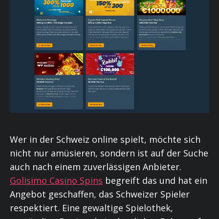
Wer in der Schweiz online spielt, möchte sich
nicht nur amüsieren, sondern ist auf der Suche
auch nach einem zuverlässigen Anbieter.
Golisimo Casino Spins
begreift das und hat ein
Angebot geschaffen, das Schweizer Spieler
respektiert. Eine gewaltige Spielothek,