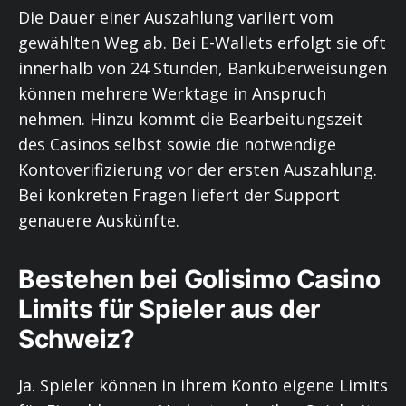
Die Dauer einer Auszahlung variiert vom
gewählten Weg ab. Bei E-Wallets erfolgt sie oft
innerhalb von 24 Stunden, Banküberweisungen
können mehrere Werktage in Anspruch
nehmen. Hinzu kommt die Bearbeitungszeit
des Casinos selbst sowie die notwendige
Kontoverifizierung vor der ersten Auszahlung.
Bei konkreten Fragen liefert der Support
genauere Auskünfte.
Bestehen bei Golisimo Casino
Limits für Spieler aus der
Schweiz?
Ja. Spieler können in ihrem Konto eigene Limits