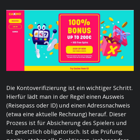
Die Kontoverifizierung ist ein wichtiger Schritt.
Hierfür lädt man in der Regel einen Ausweis
(Reisepass oder ID) und einen Adressnachweis
(etwa eine aktuelle Rechnung) herauf. Dieser
Prozess ist für Absicherung des Spielers und
ist gesetzlich obligatorisch. Ist die Prüfung