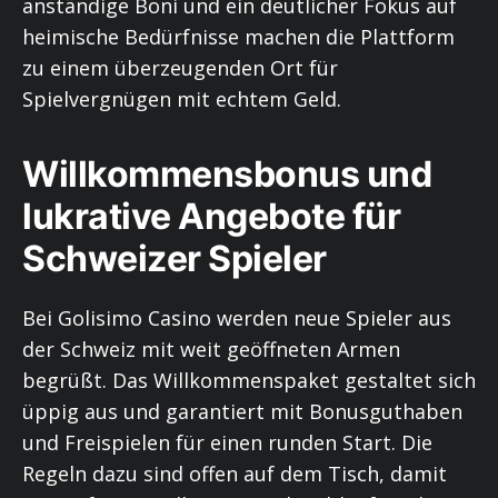
anständige Boni und ein deutlicher Fokus auf
heimische Bedürfnisse machen die Plattform
zu einem überzeugenden Ort für
Spielvergnügen mit echtem Geld.
Willkommensbonus und
lukrative Angebote für
Schweizer Spieler
Bei Golisimo Casino werden neue Spieler aus
der Schweiz mit weit geöffneten Armen
begrüßt. Das Willkommenspaket gestaltet sich
üppig aus und garantiert mit Bonusguthaben
und Freispielen für einen runden Start. Die
Regeln dazu sind offen auf dem Tisch, damit