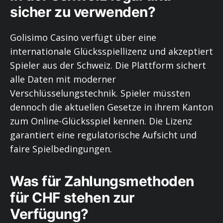
sicher zu verwenden?
Golisimo Casino verfügt über eine
internationale Glücksspiellizenz und akzeptiert
Spieler aus der Schweiz. Die Plattform sichert
alle Daten mit moderner
Verschlüsselungstechnik. Spieler müssten
dennoch die aktuellen Gesetze in ihrem Kanton
zum Online-Glücksspiel kennen. Die Lizenz
garantiert eine regulatorische Aufsicht und
faire Spielbedingungen.
Was für Zahlungsmethoden
für CHF stehen zur
Verfügung?