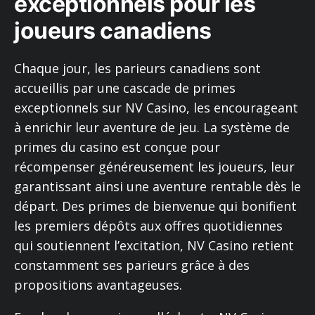
exceptionnels pour les
joueurs canadiens
Chaque jour, les parieurs canadiens sont
accueillis par une cascade de primes
exceptionnels sur NV Casino, les encourageant
à enrichir leur aventure de jeu. La système de
primes du casino est conçue pour
récompenser généreusement les joueurs, leur
garantissant ainsi une aventure rentable dès le
départ. Des primes de bienvenue qui bonifient
les premiers dépôts aux offres quotidiennes
qui soutiennent l’excitation, NV Casino retient
constamment ses parieurs grâce à des
propositions avantageuses.