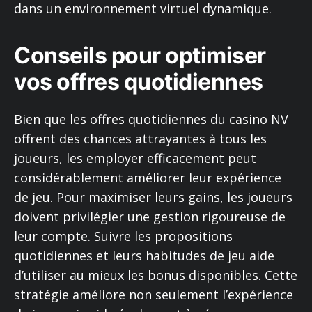
dans un environnement virtuel dynamique.
Conseils pour optimiser
vos offres quotidiennes
Bien que les offres quotidiennes du casino NV
offrent des chances attrayantes à tous les
joueurs, les employer efficacement peut
considérablement améliorer leur expérience
de jeu. Pour maximiser leurs gains, les joueurs
doivent privilégier une gestion rigoureuse de
leur compte. Suivre les propositions
quotidiennes et leurs habitudes de jeu aide
d’utiliser au mieux les bonus disponibles. Cette
stratégie améliore non seulement l’expérience